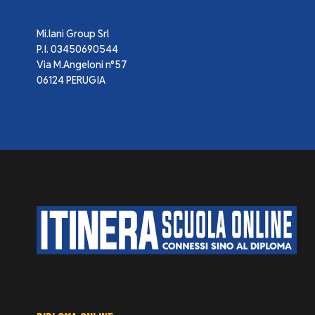
Mi.lani Group Srl
P.I. 03450690544
Via M.Angeloni n°57
06124 PERUGIA
FOOTER