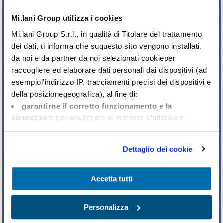
BLOG
Mi.lani Group utilizza i cookies
IL BLOG DI ITINERA
Mi.lani Group S.r.l., in qualità di Titolare del trattamento
dei dati, ti informa che suquesto sito vengono installati,
da noi e da partner da noi selezionati cookieper
raccogliere ed elaborare dati personali dai dispositivi (ad
Perché ritornare a scuola dopo
esempiol’indirizzo IP, tracciamenti precisi dei dispositivi e
averla abbandonata
della posizionegeografica), al fine di:
garantirne il corretto funzionamento e la
sicurezza
e per analizzare in maniera statistica e
LEGGI L'ARTICOLO
anonima la navigazione sul sito per poterlo migliorare
(Tecnici e strettamente necessari);
Dettaglio dei cookie
mostrarti offerte commerciali personalizzate
sulla
base dei tuoi interessi, delle preferenze da te manifestate
Come organizzare il ripasso in
e della tua posizione (Offerte commerciali
Accetta tutti
vista della maturità
personalizzate);
condividere informazioni
e farti visualizzare sul
Personalizza
LEGGI L'ARTICOLO
nostro sito contenuti ospitati sui social network (Social