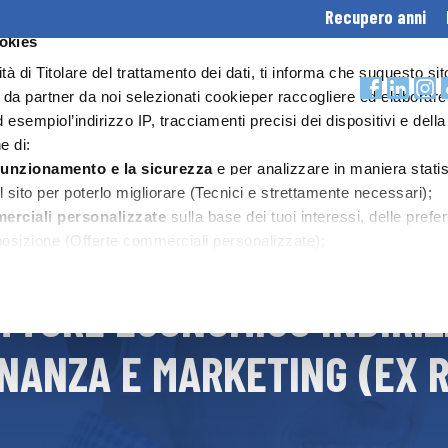
Recupero anni
ookies
HEADER
lità di Titolare del trattamento dei dati, ti informa che suquesto sit
e da partner da noi selezionati cookieper raccogliere ed elaborare
CONTATTI
d esempiol’indirizzo IP, tracciamenti precisi dei dispositivi e della
SCUOLA ONLINE
OFFERTA FORMATIVA
DIDATTICA
e di:
 funzionamento e la sicurezza
e per analizzare in maniera statis
sito per poterlo migliorare (Tecnici e strettamente necessari);
merciali personalizzate
sulla base dei tuoi interessi, delle pref
E ECONOMICO
 posizione (Offerte commerciali personalizzate);
oni
e farti visualizzare sul nostro sito contenuti ospitati sui soci
ne dei contenuti).
ETTORE ECONOMICO INDIRI
ie tecnici e necessari non è richiesto il tuo consenso.Per gli altri
rifiutare e revocare ilconsenso all’installazione di tutti o alcuni d
INANZA E MARKETING (EX 
e le tue preferenze accedendo alla sezione “Gestisci”, raggiungib
 o attraverso questo banner.
Visualizza Cookie Policy