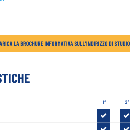
ARICA LA BROCHURE INFORMATIVA SULL'INDIRIZZO DI STUDIO
STICHE
1°
2°