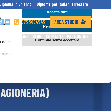
Diploma in un anno
Diploma per italiani all'estero
Accetta tutti
o
AREA STUDIO
075 5004545
 dati
Personalizza
DIPLOMA ONLINE
BLOG
CONTATTI
PAGA ONLINE
Continua senza accettare
tica e
erenze da
al network
ZZO
, invece,
ei sistemi
RAGIONERIA)
ile