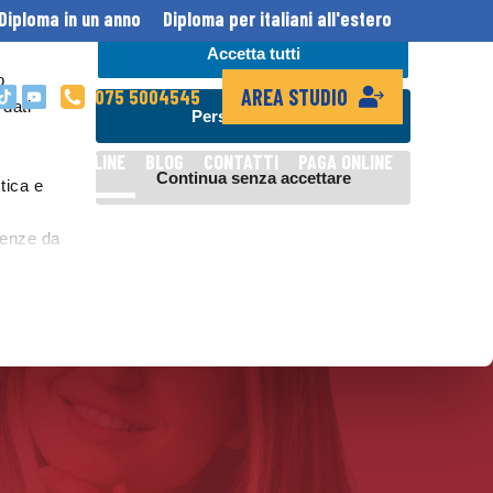
Diploma in un anno
Diploma per italiani all'estero
Accetta tutti
o
AREA STUDIO
075 5004545
 dati
Personalizza
DIPLOMA ONLINE
BLOG
CONTATTI
PAGA ONLINE
Continua senza accettare
tica e
erenze da
al network
, invece,
ei sistemi
ile