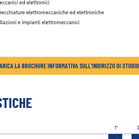
eccanici ed elettronici
arecchiature elettromeccaniche ed elettroniche
allazioni e impianti elettromeccanici
ARICA LA BROCHURE INFORMATIVA SULL'INDIRIZZO DI STUDIO
STICHE
1°