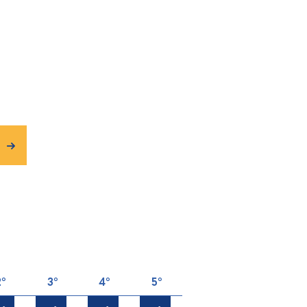
2°
3°
4°
5°