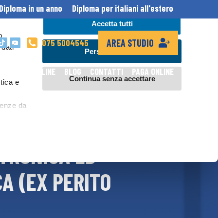
Diploma in un anno
Diploma per italiani all'estero
Accetta tutti
o
AREA STUDIO
075 5004545
 dati
Personalizza
DIPLOMA ONLINE
BLOG
CONTATTI
PAGA ONLINE
Continua senza accettare
tica e
erenze da
al network
TRONICA ED
, invece,
ei sistemi
A (EX PERITO
ile