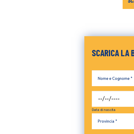
SC
SCARICA LA 
Testo
Nome
e
Cognome
Data di nascita
Provincia
Provincia *