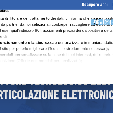
Recupero anni
ookies
HEADER
lità di Titolare del trattamento dei dati, ti informa che suquesto sit
e da partner da noi selezionati cookieper raccogliere ed elaborare
CONTATTI
d esempiol’indirizzo IP, tracciamenti precisi dei dispositivi e della
SCUOLA ONLINE
OFFERTA FORMATIVA
DIDATTICA
e di:
 funzionamento e la sicurezza
e per analizzare in maniera statis
sito per poterlo migliorare (Tecnici e strettamente necessari);
merciali personalizzate
sulla base dei tuoi interessi, delle pref
E TECNOLOGICO
 posizione (Offerte commerciali personalizzate);
oni
e farti visualizzare sul nostro sito contenuti ospitati sui soci
ne dei contenuti).
ETTORE TECNOLOGICO ELET
ie tecnici e necessari non è richiesto il tuo consenso.Per gli altri
rifiutare e revocare ilconsenso all’installazione di tutti o alcuni d
RTICOLAZIONE ELETTRONIC
e le tue preferenze accedendo alla sezione “Gestisci”, raggiungib
 o attraverso questo banner.
Visualizza Cookie Policy