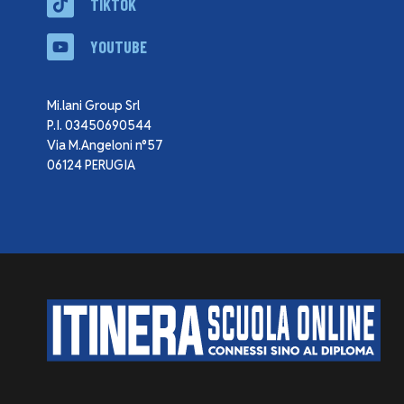
TIKTOK
YOUTUBE
Mi.lani Group Srl
P.I. 03450690544
Via M.Angeloni n°57
06124 PERUGIA