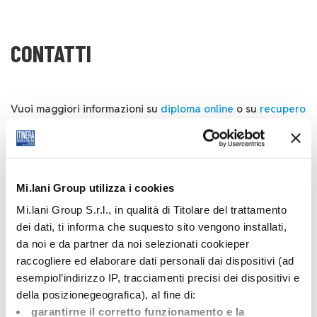
CONTATTI
Vuoi maggiori informazioni su
diploma online
o su
recupero
anni scolastici
?
Chiamaci, scrivici o vienici a trovare, siamo a tua
disposizione dalle 8.30 alle 19, orario continuato.
Mi.lani Group utilizza i cookies
Per sottoporre la tua candidatura ti invitiamo a inviare il
CV tramite il form
LAVORA CON NOI
.
Mi.lani Group S.r.l., in qualità di Titolare del trattamento
dei dati, ti informa che suquesto sito vengono installati,
da noi e da partner da noi selezionati cookieper
Via Mario Angeloni 57, Perugia
raccogliere ed elaborare dati personali dai dispositivi (ad
esempiol’indirizzo IP, tracciamenti precisi dei dispositivi e
Segreteria didattica
della posizionegeografica), al fine di:
garantirne il corretto funzionamento e la
Segreteria amministrativa