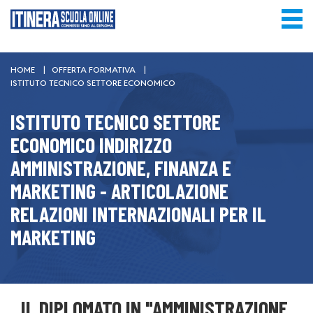
HEADER
CONTATTI
Salta
YOU
HOME
OFFERTA FORMATIVA
al
ISTITUTO TECNICO SETTORE ECONOMICO
ARE
contenuto
principale
HERE
ISTITUTO TECNICO SETTORE
ECONOMICO INDIRIZZO
AMMINISTRAZIONE, FINANZA E
MARKETING - ARTICOLAZIONE
RELAZIONI INTERNAZIONALI PER IL
MARKETING
IL DIPLOMATO IN "AMMINISTRAZIONE,