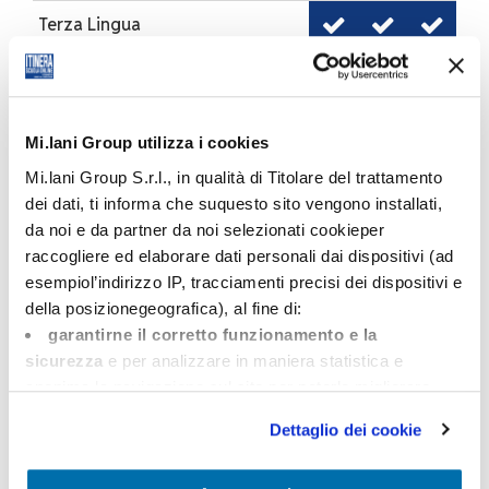
Terza Lingua
Comunitaria
Matematica
Mi.lani Group utilizza i cookies
Mi.lani Group S.r.l., in qualità di Titolare del trattamento
Informatica
dei dati, ti informa che suquesto sito vengono installati,
da noi e da partner da noi selezionati cookieper
Tecnologia della
raccogliere ed elaborare dati personali dai dispositivi (ad
comunicazione
esempiol’indirizzo IP, tracciamenti precisi dei dispositivi e
della posizionegeografica), al fine di:
Relazioni
garantirne il corretto funzionamento e la
internazionali
sicurezza
e per analizzare in maniera statistica e
anonima la navigazione sul sito per poterlo migliorare
(Tecnici e strettamente necessari);
Economia Aziendale
Dettaglio dei cookie
mostrarti offerte commerciali personalizzate
sulla
base dei tuoi interessi, delle preferenze da te manifestate
Economia aziendale